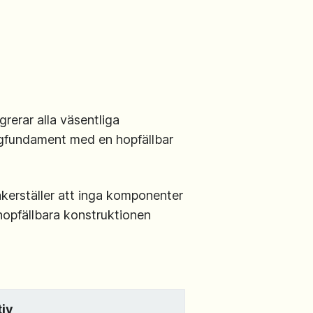
rerar alla väsentliga
ongfundament med en hopfällbar
äkerställer att inga komponenter
hopfällbara konstruktionen
tiv