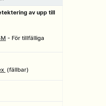
tektering av upp till
SM
- För tillfälliga
ex
(fällbar)