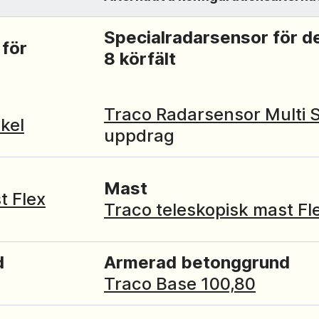
Specialradarsensor för de
för
8 körfält
Traco Radarsensor Multi 
kel
uppdrag
Mast
t Flex
Traco teleskopisk mast Fl
d
Armerad betonggrund
Traco Base 100,80