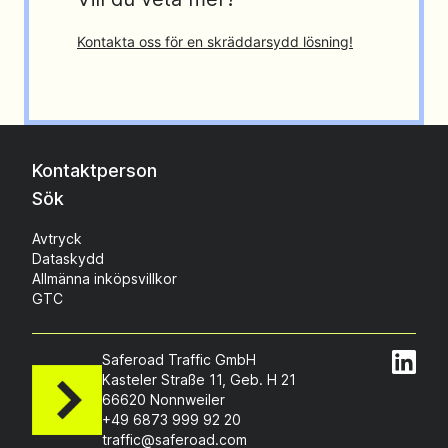
Kontakta oss för en skräddarsydd lösning!
Kontaktperson
Sök
Avtryck
Dataskydd
Allmänna inköpsvillkor
GTC
Saferoad Traffic GmbH
Kasteler Straße 11, Geb. H 21
66620 Nonnweiler
+49 6873 999 92 20
traffic@saferoad.com