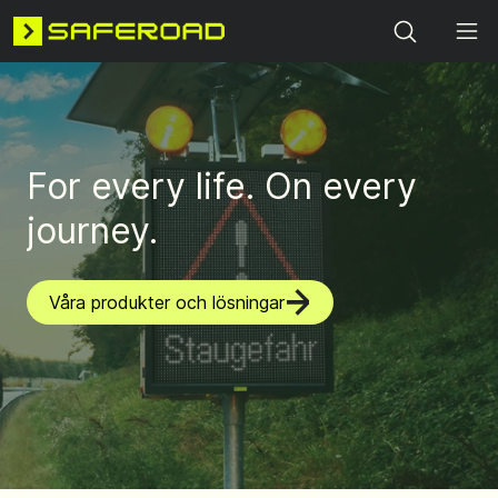
Search
For every life. On every
journey.
Våra produkter och lösningar