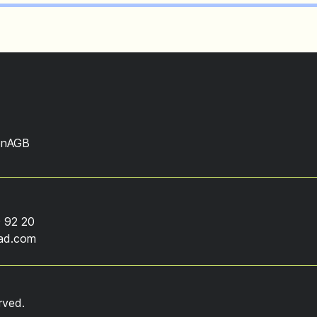
en
AGB
 92 20
oad.com
rved.